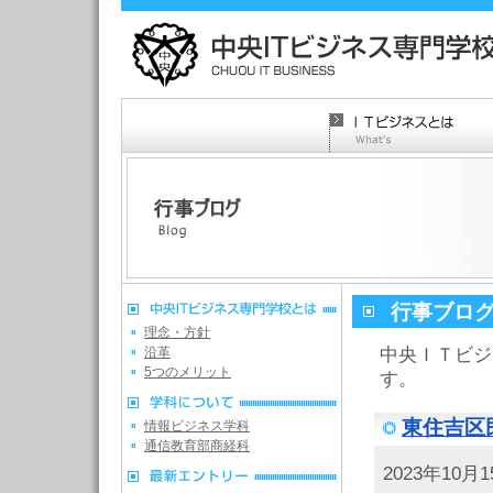
行事ブロ
理念・方針
沿革
中央ＩＴビジ
5つのメリット
す。
東住吉区
情報ビジネス学科
通信教育部商経科
2023年10月