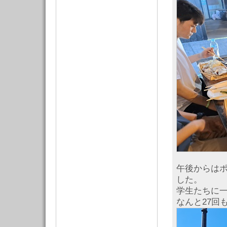
午後からは
した。
学生たちに
なんと27回