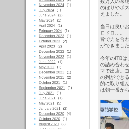
数万人の来
November 2024
(1)
のぼりやポ
July 2024
(1)
えました。
June 2024
(2)
May 2024
(1)
April 2024
(1)
当日は良い
February 2024
(1)
ロドロ…。
December 2023
(1)
皆で力を合
October 2023
(2)
ができまし
April 2023
(2)
December 2022
(1)
November 2022
(1)
今年のITB
June 2022
(1)
の詰め合わ
May 2022
(1)
マで出店。
December 2021
(1)
の列ができ
November 2021
(2)
October 2021
(1)
的に取り組
September 2021
(1)
は朝一番から
July 2021
(1)
June 2021
(1)
May 2021
(5)
January 2021
(2)
December 2020
(4)
October 2020
(1)
August 2020
(2)