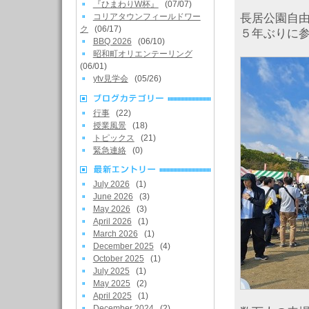
『ひまわりW杯』
(07/07)
長居公園自
コリアタウンフィールドワー
ク
(06/17)
５年ぶりに
BBQ 2026
(06/10)
昭和町オリエンテーリング
(06/01)
ytv見学会
(05/26)
行事
(22)
授業風景
(18)
トピックス
(21)
緊急連絡
(0)
July 2026
(1)
June 2026
(3)
May 2026
(3)
April 2026
(1)
March 2026
(1)
December 2025
(4)
October 2025
(1)
July 2025
(1)
May 2025
(2)
April 2025
(1)
December 2024
(2)