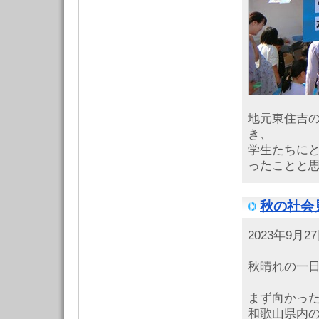
地元東住吉
き、
学生たちに
ったことと
秋の社会見
2023年9月
秋晴れの一
まず向かっ
和歌山県内