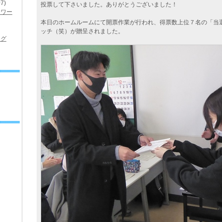
7)
投票して下さいました。ありがとうございました！
ドワー
本日のホームルームにて開票作業が行われ、得票数上位７名の「当
ッチ（笑）が贈呈されました。
ング